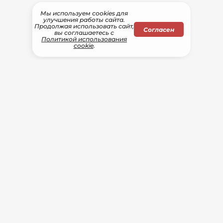
Мы используем сооkіеs для
улучшения работы сайта.
Продолжая использовать сайт,
Согласен
вы соглашаетесь с
Политикой использования
cookie
.
Отдел рекламы
Телефон: (812) 467-40-47
E-mail: reklama@m10m.ru
ООО СТАРСМЕДИА
ИНН 7801405001
ОГРН 1067847995038
Правила проведения розыгрышей